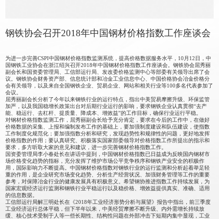
钢铁协会召开2018年中国钢材价格指数工作座谈会
为进一步完善CSPI中国钢材价格指数监测系统，提高价格数据服务水平，10月12日，中
国钢铁工业协会在浙江绍兴召开2018年中国钢材价格指数工作座谈会。钢铁协会屈秀丽
副会长和国资委管理局、工信部运行局、发改委价格监测中心等部委有关领导出席了会
议。钢铁协会财务资产部、信息统计部和冶金工业信息中心、中国价格协会冶金价格分
会有关领导，以及来自全国钢铁企业、贸易企业、网站和相关行业等100多名代表参加了
会议。
屈秀丽副会长分析了今年以来钢铁行业的运行特点，指出中美贸易摩擦升级、环保监管
加严，以及我国稳增长政策出台对后期行业运行的影响，要求钢铁企业认真贯彻“去产
能、稳运行、去杠杆、提质量、降成本、增效益”的工作目标，确保行业运行平稳。
对钢材价格指数监测工作，屈秀丽副会长给予充分肯定，要求在今后的工作中，在做好
价格数据的采集、上报和编制发布工作的基础上，要加强制度建设和队伍建设，使指数
工作制度化规范化；要加强指数分析和研究，发现趋势性和规律性的问题，更好地发挥
价格指数的作用；要认真研究、积极落实国家部委领导对价格指数工作所提出的指示和
要求，多方听取大家的意见和建议，进一步完善钢材价格指数工作。
国资委管理局李小春处长在讲话中提到，中国钢材价格指数已日益成为反映国内钢材市
场价格变化趋势的指标，充分发挥了维护市场公平竞争秩序和钢铁产业安全的积极作
用，国际影响力不断提高。中国钢材价格指数对钢铁行业的运行监测和分析起着举足轻
重的作用，是企业研究市场变化趋势、分析生产经营状况、加强财务管理等工作的重要
参考，对保障冶金行业的健康发展具有积极意义。希望钢协推进指数工作持续发展，为
国家宏观经济运行监测和钢铁行业平稳运行以及稳价格、增效益提供真实、准确、适用
的信息数据。
工信部运行局解三明处长在《2018年工业经济形势分析与展望》报告中指出，前三季度
工业经济运行总体平稳，但下半年以来，中美经贸摩擦不断升级、内外需增长持续放
缓、核心技术受制于人等一些长期性、结构性问题在外部冲击下短期内集中显现，工业