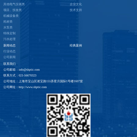
其他电气仪表类
企业文化
项目、技改类
技术支持
机械设备类
耗材类
水泵类
特殊定制
污水处理
新闻动态
经典案例
行业动态
公司新闻
联系我们
公司邮箱：info@shptic.com
联系方式：021-56670323
公司地址：上海市宝山区淞宝路155弄星月国际1号楼1607室
公司网址：http://www.shptic.com