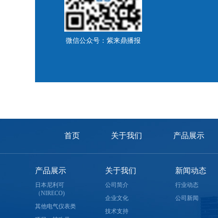
微信公众号：紫来鼎播报
首页
关于我们
产品展示
产品展示
关于我们
新闻动态
日本尼利可
公司简介
行业动态
（NIRECO)
企业文化
公司新闻
其他电气仪表类
技术支持