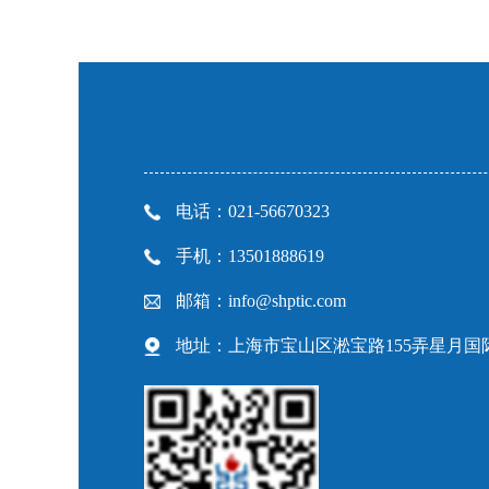
电话：021-56670323
手机：13501888619
邮箱：info@shptic.com
地址：上海市宝山区淞宝路155弄星月国际