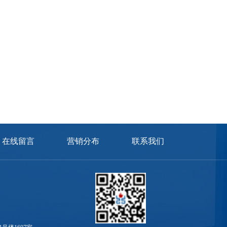
在线留言
营销分布
联系我们