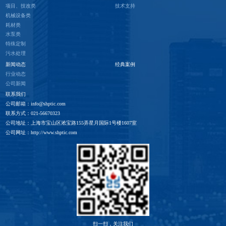
项目、技改类
技术支持
机械设备类
耗材类
水泵类
特殊定制
污水处理
新闻动态
经典案例
行业动态
公司新闻
联系我们
公司邮箱：info@shptic.com
联系方式：021-56670323
公司地址：上海市宝山区淞宝路155弄星月国际1号楼1607室
公司网址：http://www.shptic.com
扫一扫，关注我们