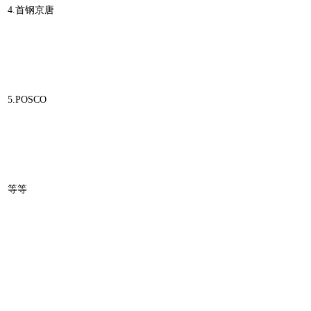
4.首钢京唐
5.POSCO
等等