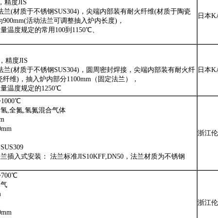
精度JIS
法兰(材质于不锈钢SUS304)，尖端内部装有耐火纤维(材质于陶瓷
日本K
为900mm(活动法兰可调整抽入炉内长度)，
量温度规定的常用100到1150℃、
为
，精度JIS
法兰(材质于不锈钢SUS304)，圆周密封焊接，尖端内部装有耐火纤
日本K
瓷纤维)，抽入炉内部分1100mm（固定法兰），
量温度规定的1250℃
1000℃
氢,全氮,氢氮混合气体
m
0mm
浙江伦
US309
插入式安装： 法兰标准JIS10KFF,DN50，法兰材质为不锈钢
700℃
废气
m
浙江伦
0mm