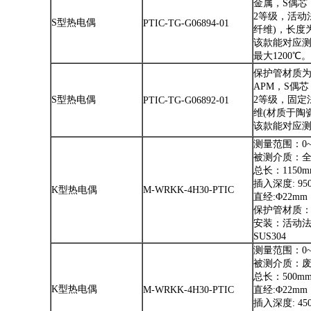
金属，S偶芯，
2等级，活动
S型热电偶
PTIC-TG-G06894-01
纤维)，长度
该款能对应测
最大1200℃。
保护管材质
APM，S偶芯
S型热电偶
2等级，固定
PTIC-TG-G06892-01
维(材质于陶
该款能对应测
测量范围：0~
被测介质：全
总长：1150m
插入深度: 95
K型热电偶
M-WRKK-4H30-PTIC
直经:Φ22mm
保护管材质：S
安装：活动法兰
SUS304
测量范围：0~
被测介质：
总长：500m
K型热电偶
M-WRKK-4H30-PTIC
直经:Φ22mm
插入深度: 45