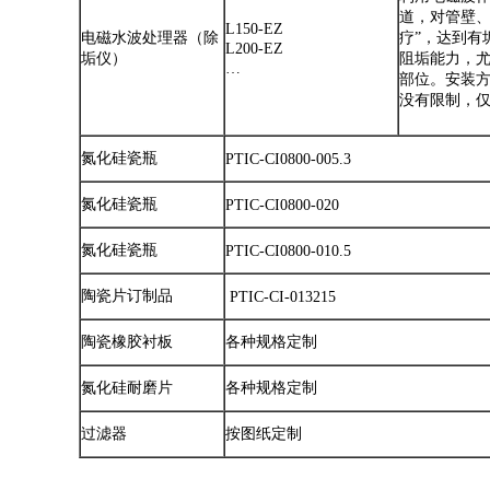
道，对管壁、
L150-EZ
电磁水波处理器（除
疗”，达到有
L200-EZ
垢仪）
阻垢能力，
…
部位。安装
没有限制，仅需
氮化硅瓷瓶
PTIC-CI0800-005.3
氮化硅瓷瓶
PTIC-CI0800-020
氮化硅瓷瓶
PTIC-CI0800-010.5
陶瓷片订制品
PTIC-CI-013215
陶瓷橡胶衬板
各种规格定制
氮化硅耐磨片
各种规格定制
过滤器
按图纸定制