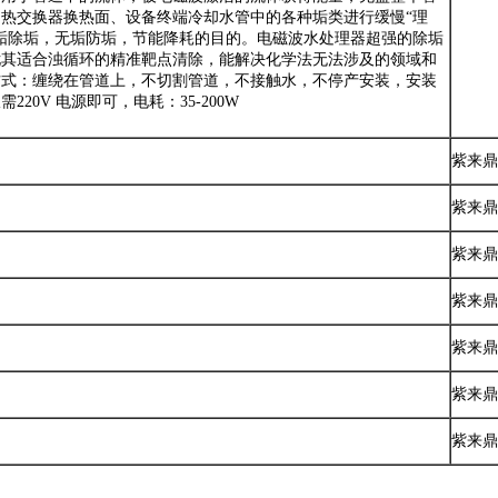
热交换器换热面、设备终端冷却水管中的各种垢类进行缓慢“理
垢除垢，无垢防垢，节能降耗的目的。电磁波水处理器超强的除垢
尤其适合浊循环的精准靶点清除，能解决化学法无法涉及的领域和
方式：缠绕在管道上，不切割管道，不接触水，不停产安装，安装
220V 电源即可，电耗：35-200W
紫来鼎
紫来鼎
紫来鼎
紫来鼎
紫来鼎
紫来鼎
紫来鼎