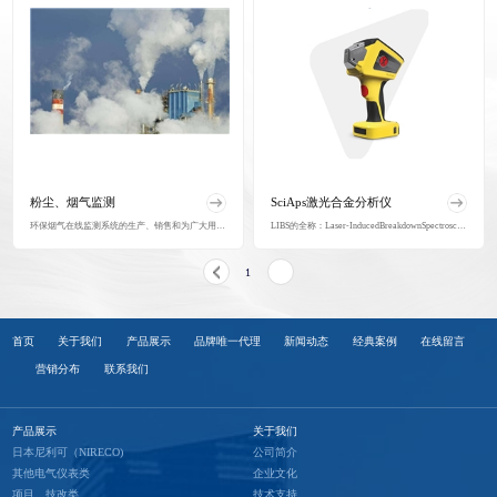
粉尘、烟气监测
SciAps激光合金分析仪
环保烟气在线监测系统的生产、销售和为广大用户提供在线监测设备的运维服务。
LIBS的全称：Laser-InducedBreakdownSpectroscopy(激光诱导击穿光谱仪)，系统将高能激光施加在样品上，在样品的表面形成激光光斑（等离子体）而使样品激发发光，这些光…
1
2
首页
关于我们
产品展示
品牌唯一代理
新闻动态
经典案例
在线留言
营销分布
联系我们
产品展示
关于我们
日本尼利可（NIRECO)
公司简介
其他电气仪表类
企业文化
项目、技改类
技术支持